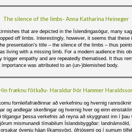
The silence of the limbs- Anna Katharina Heineger
skirmishes that are depicted in the Íslendingasögur, many sa
ped off limbs. Interestingly, however, it seems that these 
he presentation’s title – the silence of the limbs – thus point
as living with a missing limb. For a modern audience this obs
 trigger empathy and are repeatedly thematised. It thus rem
importance was attributed to an (un-)blemished body.
Hin fræknu fötluðu- Haraldur Þór Hammer Haraldsso
 aðkomu fornleifafræðinnar að verkefninu og hvernig rannsókn
gar og andlegar skerðingar og hvernig hver og einn einstaklin
ð tilgangur þessa verkefnis að reyna að skyggnast inn í þau
 fjórum mismunandi tímabilum Íslandsbyggðar: landnámsöld, 1
 orsakar óvenju háan líkamsvöxt, ófrjósemi og í sumum tilfel