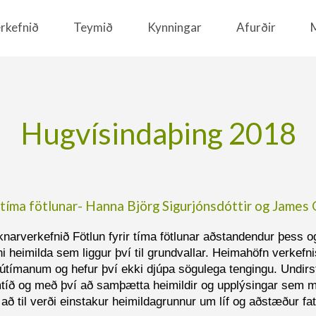
rkefnið
Teymið
Kynningar
Afurðir
Hugvísindaþing 2018
r tíma fötlunar- Hanna Björg Sigurjónsdóttir og James
narverkefnið Fötlun fyrir tíma fötlunar aðstandendur þess o
i heimilda sem liggur því til grundvallar. Heimahöfn verkefni
 nútímanum og hefur því ekki djúpa sögulega tengingu. Undirs
 samtíð og með því að samþætta heimildir og upplýsingar sem
 til verði einstakur heimildagrunnur um líf og aðstæður fatlað