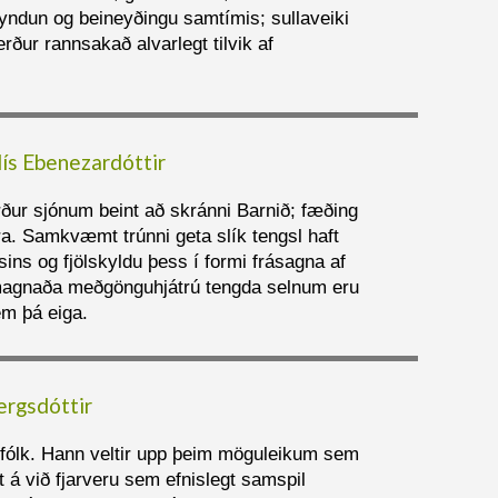
myndun og beineyðingu samtímis; sullaveiki
ður rannsakað alvarlegt tilvik af
dís Ebenezardóttir
rður sjónum beint að skránni Barnið; fæðing
a. Samkvæmt trúnni geta slík tengsl haft
sins og fjölskyldu þess í formi frásagna af
 magnaða meðgönguhjátrú tengda selnum eru
em þá eiga.
ergsdóttir
ð fólk. Hann veltir upp þeim möguleikum sem
á við fjarveru sem efnislegt samspil