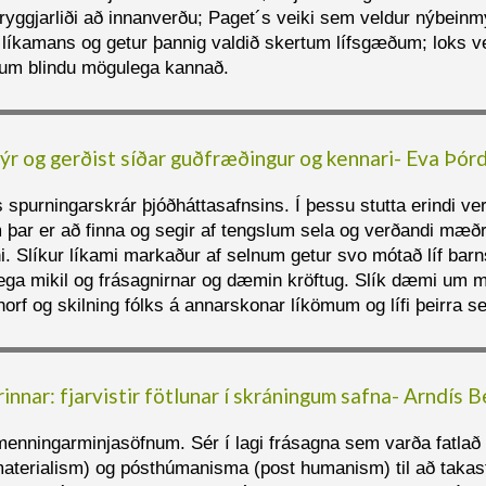
 hryggjarliði að innanverðu; Paget´s veiki sem veldur nýbein
 líkamans og getur þannig valdið skertum lífsgæðum; loks ver
 um blindu mögulega kannað.
ýr og gerðist síðar guðfræðingur og kennari- Eva Þór
spurningarskrár þjóðháttasafnsins. Í þessu stutta erindi ve
 þar er að finna og segir af tengslum sela og verðandi mæðr
i. Slíkur líkami markaður af selnum getur svo mótað líf barn
lega mikil og frásagnirnar og dæmin kröftug. Slík dæmi um
orf og skilning fólks á annarskonar líkömum og lífi þeirra s
innar: fjarvistir fötlunar í skráningum safna- Arndís B
á menningarminjasöfnum. Sér í lagi frásagna sem varða fatla
terialism) og pósthúmanisma (post humanism) til að takast 