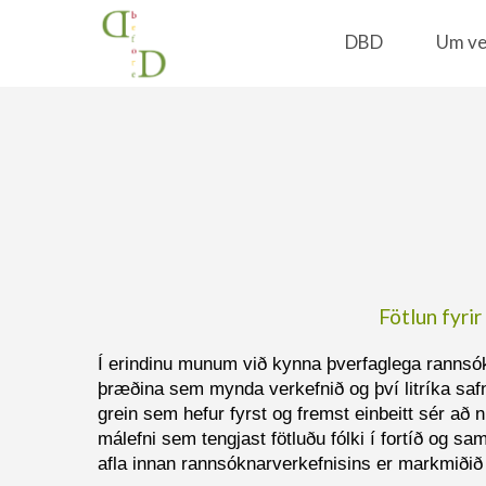
DBD
Um ve
Home
Hugvísindaþing 2018
Fötlun fyri
Í erindinu munum við kynna þverfaglega rannsók
þræðina sem mynda verkefnið og því litríka safn
grein sem hefur fyrst og fremst einbeitt sér að
málefni sem tengjast fötluðu fólki í fortíð og
afla innan rannsóknarverkefnisins er markmiðið að