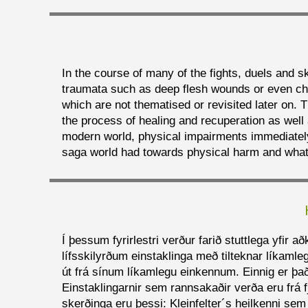
In the course of many of the fights, duels and 
traumata such as deep flesh wounds or even chop
which are not thematised or revisited later on. T
the process of healing and recuperation as well 
modern world, physical impairments immediately
saga world had towards physical harm and what 
Í þessum fyrirlestri verður farið stuttlega yfir
lífsskilyrðum einstaklinga með tilteknar líkamle
út frá sínum líkamlegu einkennum. Einnig er þa
Einstaklingarnir sem rannsakaðir verða eru frá
skerðinga eru þessi: Kleinfelter´s heilkenni sem