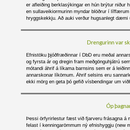
er afleiðing berklasýkingar en hún brýtur niður
en sullaveikiormurinn myndar blöðrur í líffærum
hryggskekkju. Að auki verður hugsanlegt dæmi
Drengurinn var sk
Efnistöku þjóðfræðinnar í DbD eru meðal annars 
og fyrsta ár og dregin fram meðgönguhjátrú sem
mótandi áhrif á líkama barnsins sem er á leiðinn
annarskonar líkömum. Áhrif selsins eru sannar
ekki mörg en geta þó gefið vísbendingar um viðh
Óp þagnar
Þessi örfyrirlestur fæst við fjarveru frásagna 
felast í kenningarömmum ný efnishyggju (new ma