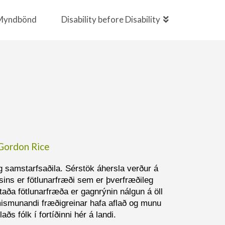
Myndbönd
Disability before Disability
 Gordon Rice
g samstarfsaðila. Sérstök áhersla verður á
sins er fötlunarfræði sem er þverfræðileg
taða fötlunarfræða er gagnrýnin nálgun á öll
 mismunandi fræðigreinar hafa aflað og munu
s fólk í fortíðinni hér á landi.