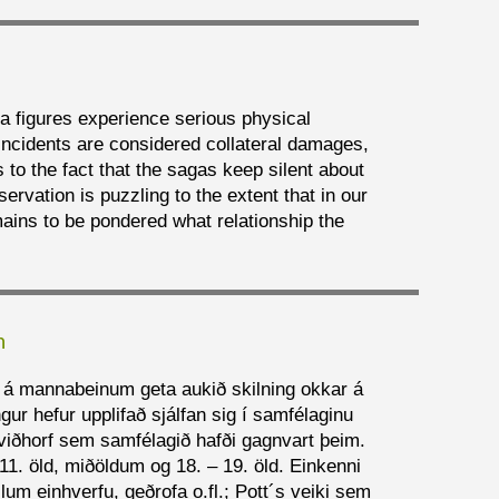
ga figures experience serious physical
incidents are considered collateral damages,
s to the fact that the sagas keep silent about
ervation is puzzling to the extent that in our
ains to be pondered what relationship the
n
ir á mannabeinum geta aukið skilning okkar á
gur hefur upplifað sjálfan sig í samfélaginu
 viðhorf sem samfélagið hafði gagnvart þeim.
1. öld, miðöldum og 18. – 19. öld. Einkenni
lum einhverfu, geðrofa o.fl.; Pott´s veiki sem